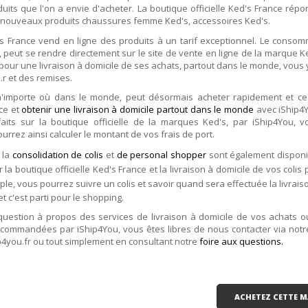
its que l'on a envie d'acheter. La boutique officielle Ked's France ré
nouveaux produits chaussures femme Ked's, accessoires Ked's.
d's France vend en ligne des produits à un tarif exceptionnel. Le conso
 peut se rendre directement sur le site de vente en ligne de la marque K
pour une livraison à domicile de ses achats, partout dans le monde, vous
.r et des remises.
n'importe où dans le monde, peut désormais acheter rapidement et ce
ce et
obtenir une livraison à domicile partout dans le monde
avec iShip4Y
aits sur la boutique officielle de la marques Ked's, par iShip4You, v
ourrez ainsi calculer le montant de vos frais de port.
 la
consolidation de colis
et
de personal shopper
sont également disponi
r la boutique officielle Ked's France et la livraison à domicile de vos colis 
le, vous pourrez suivre un colis et savoir quand sera effectuée la livraiso
et c'est parti pour le shopping.
question à propos des services de livraison à domicile de vos achats 
ecommandées par iShip4You, vous êtes libres de nous contacter via not
p4you.fr ou tout simplement en consultant notre
foire aux questions.
ACHETEZ CETTE