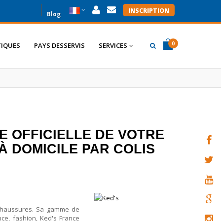
INSCRIPTION
Blog
0
IQUES
PAYS DESSERVIS
SERVICES
item(s)
item(s)
0
E OFFICIELLE DE VOTRE
À DOMICILE PAR COLIS
 chaussures. Sa gamme de
nce, fashion, Ked's France