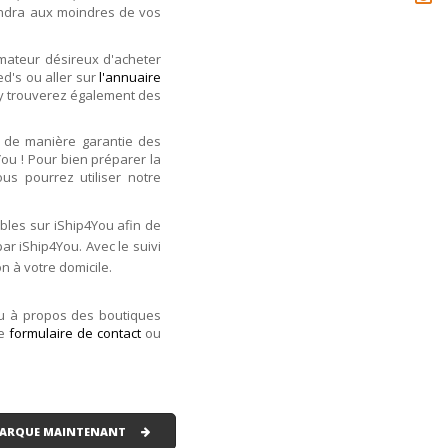
pondra aux moindres de vos
mmateur désireux d'acheter
ed's ou aller sur
l'annuaire
 y trouverez également des
 de manière garantie des
ou ! Pour bien préparer la
ous pourrez utiliser notre
bles sur iShip4You afin de
par iShip4You. Avec le suivi
n à votre domicile.
ou à propos des boutiques
re
formulaire de contact
ou
 MARQUE MAINTENANT