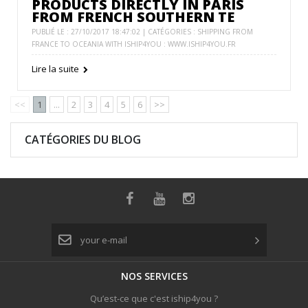
PRODUCTS DIRECTLY IN PARIS
FROM FRENCH SOUTHERN TE
PUBLIÉ LE : 27/10/2017 18:47:02 | CATÉGORIES :
SHIPPING FROM
FRANCE TO OCEANIA WITH ISHIP4YOU : WWW.ISHIP4YOU.FR
Lire la suite
<<
1
...
2
3
4
5
6
>>
CATÉGORIES DU
BLOG
NOS
SERVICES
Qu’est-ce que c'est iship4you ?