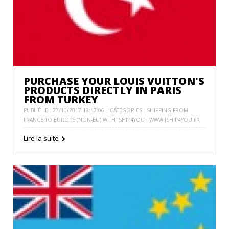
PURCHASE YOUR LOUIS VUITTON'S
PRODUCTS DIRECTLY IN PARIS
FROM TURKEY
PUBLIÉ LE : 27/10/2017 18:47:06 | CATÉGORIES :
SHIPPING FROM
FRANCE TO EUROPE (NON-EU) WITH ISHIP4YOU : WWW.ISHIP4YOU.FR
Lire la suite