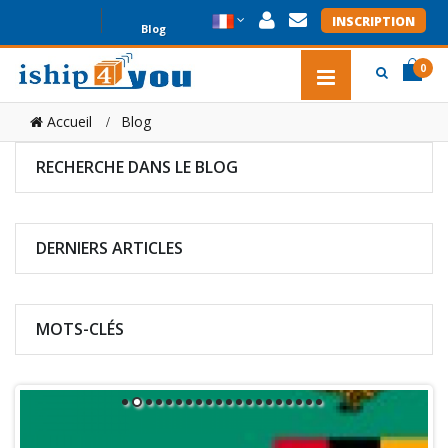
INSCRIPTION
Blog
0
item(s
item(s
Accueil
Blog
0
RECHERCHE DANS LE
BLOG
DERNIERS
ARTICLES
MOTS-CLÉS
1
2
3
4
5
6
7
8
9
10
11
12
13
14
15
16
17
18
19
20