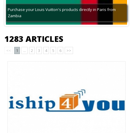
Purchase your Louis Vuitton's products directly in Paris from
Zambia
1283 ARTICLES
<<
1
...
2
3
4
5
6
>>