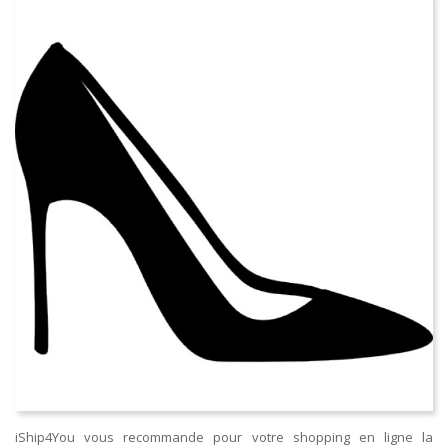
iShip4You vous recommande pour votre shopping en ligne la