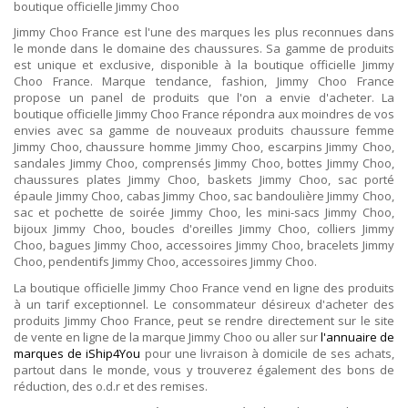
boutique officielle Jimmy Choo
Jimmy Choo France est l'une des marques les plus reconnues dans
le monde dans le domaine des chaussures. Sa gamme de produits
est unique et exclusive, disponible à la boutique officielle Jimmy
Choo France. Marque tendance, fashion, Jimmy Choo France
propose un panel de produits que l'on a envie d'acheter. La
boutique officielle Jimmy Choo France répondra aux moindres de vos
envies avec sa gamme de nouveaux produits chaussure femme
Jimmy Choo, chaussure homme Jimmy Choo, escarpins Jimmy Choo,
sandales Jimmy Choo, comprensés Jimmy Choo, bottes Jimmy Choo,
chaussures plates Jimmy Choo, baskets Jimmy Choo, sac porté
épaule Jimmy Choo, cabas Jimmy Choo, sac bandoulière Jimmy Choo,
sac et pochette de soirée Jimmy Choo, les mini-sacs Jimmy Choo,
bijoux Jimmy Choo, boucles d'oreilles Jimmy Choo, colliers Jimmy
Choo, bagues Jimmy Choo, accessoires Jimmy Choo, bracelets Jimmy
Choo, pendentifs Jimmy Choo, accessoires Jimmy Choo.
La boutique officielle Jimmy Choo France vend en ligne des produits
à un tarif exceptionnel. Le consommateur désireux d'acheter des
produits Jimmy Choo France, peut se rendre directement sur le site
de vente en ligne de la marque Jimmy Choo ou aller sur
l'annuaire de
marques de iShip4You
pour une livraison à domicile de ses achats,
partout dans le monde, vous y trouverez également des bons de
réduction, des o.d.r et des remises.