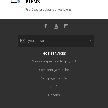
BIENS
Protégez la valeur de vos biens
NOS
SERVICES
Qu’est-ce que c'est iship4you ?
Comment ça marche
Groupage de colis
Tarifs
Options