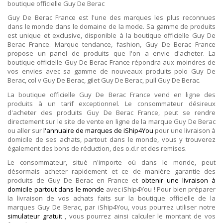
boutique officielle Guy De Berac
Guy De Berac France est l'une des marques les plus reconnues
dans le monde dans le domaine de la mode. Sa gamme de produits
est unique et exclusive, disponible à la boutique officielle Guy De
Berac France. Marque tendance, fashion, Guy De Berac France
propose un panel de produits que l'on a envie d'acheter. La
boutique officielle Guy De Berac France répondra aux moindres de
vos envies avec sa gamme de nouveaux produits polo Guy De
Berac, col v Guy De Berac, gilet Guy De Berac, pull Guy De Berac.
La boutique officielle Guy De Berac France vend en ligne des
produits à un tarif exceptionnel. Le consommateur désireux
d'acheter des produits Guy De Berac France, peut se rendre
directement sur le site de vente en ligne de la marque Guy De Berac
ou aller sur
l'annuaire de marques de iShip4You
pour une livraison à
domicile de ses achats, partout dans le monde, vous y trouverez
également des bons de réduction, des o.d.r et des remises.
Le consommateur, situé n'importe où dans le monde, peut
désormais acheter rapidement et ce de manière garantie des
produits de Guy De Berac en France et
obtenir une livraison à
domicile partout dans le monde
avec iShip4You ! Pour bien préparer
la livraison de vos achats faits sur la boutique officielle de la
marques Guy De Berac, par iShip4You, vous pourrez utiliser notre
simulateur gratuit
, vous pourrez ainsi calculer le montant de vos