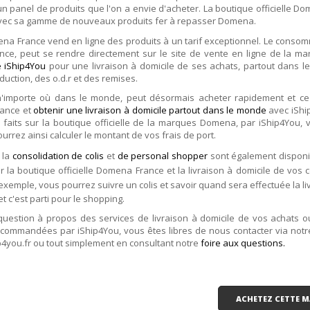
panel de produits que l'on a envie d'acheter. La boutique officielle 
vec sa gamme de nouveaux produits fer à repasser Domena.
mena France vend en ligne des produits à un tarif exceptionnel. Le conso
ce, peut se rendre directement sur le site de vente en ligne de la m
 iShip4You
pour une livraison à domicile de ses achats, partout dans l
uction, des o.d.r et des remises.
n'importe où dans le monde, peut désormais acheter rapidement et ce
rance et
obtenir une livraison à domicile partout dans le monde
avec iShi
s faits sur la boutique officielle de la marques Domena, par iShip4You, v
ourrez ainsi calculer le montant de vos frais de port.
 la
consolidation de colis
et
de personal shopper
sont également disponi
ur la boutique officielle Domena France et la livraison à domicile de vos c
 exemple, vous pourrez suivre un colis et savoir quand sera effectuée la li
et c'est parti pour le shopping.
question à propos des services de livraison à domicile de vos achats 
ecommandées par iShip4You, vous êtes libres de nous contacter via not
p4you.fr ou tout simplement en consultant notre
foire aux questions.
ACHETEZ CETTE