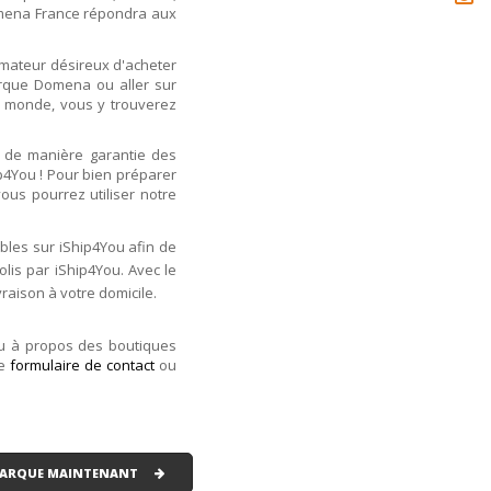
Domena France répondra aux
mmateur désireux d'acheter
arque Domena ou aller sur
e monde, vous y trouverez
 de manière garantie des
p4You ! Pour bien préparer
ous pourrez utiliser notre
bles sur iShip4You afin de
olis par iShip4You. Avec le
vraison à votre domicile.
ou à propos des boutiques
re
formulaire de contact
ou
 MARQUE MAINTENANT