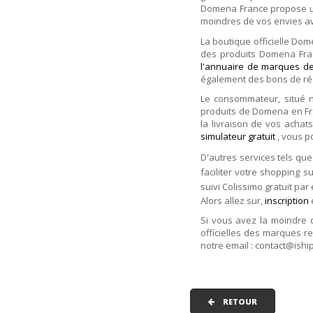
Domena France propose un 
moindres de vos envies a
La boutique officielle Do
des produits Domena Fran
l'annuaire de marques de
également des bons de réd
Le consommateur, situé 
produits de Domena en F
la livraison de vos achat
simulateur gratuit
, vous p
D'autres services tels que
faciliter votre shopping s
suivi Colissimo gratuit par
Alors allez sur,
inscription
Si vous avez la moindre 
officielles des marques r
notre email : contact@ishi
RETOUR