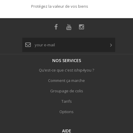
Protégez la valeur de vos biens
NOS
SERVICES
Qu’est-ce que c'est iship4you ?
Comment ça marche
Groupage de colis
Tarifs
Options
AIDE