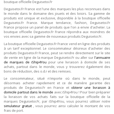
boutique officielle Deguisetoi.Fr
Deguisetoi.Fr France est l'une des marques les plus reconnues dans
le monde dans le domaine des jouets et des loisirs. Sa gamme de
produits est unique et exclusive, disponible à la boutique officielle
Deguisetoi.Fr France. Marque tendance, fashion, Deguisetoi.Fr
France propose un panel de produits que l'on a envie d'acheter. La
boutique officielle Deguisetoi.Fr France répondra aux moindres de
vos envies avec sa gamme de nouveaux produits Deguisetoi.Fr.
La boutique officielle Deguisetoi.Fr France vend en ligne des produits
à un tarif exceptionnel. Le consommateur désireux d'acheter des
produits Deguisetoi.Fr France, peut se rendre directement sur le site
de vente en ligne de la marque Deguisetoi.Fr ou aller sur
l'annuaire
de marques de iShip4You
pour une livraison à domicile de ses
achats, partout dans le monde, vous y trouverez également des
bons de réduction, des o.d.r et des remises.
Le consommateur, situé n'importe où dans le monde, peut
désormais acheter rapidement et ce de manière garantie des
produits de Deguisetoi.Fr en France et
obtenir une livraison à
domicile partout dans le monde
avec iShip4You ! Pour bien préparer
la livraison de vos achats faits sur la boutique officielle de la
marques Deguisetoi.Fr, par iShip4You, vous pourrez utiliser notre
simulateur gratuit
, vous pourrez ainsi calculer le montant de vos
frais de port.