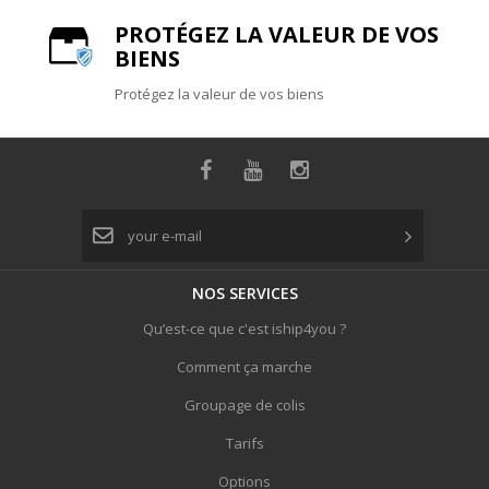
PROTÉGEZ LA VALEUR DE VOS
BIENS
Protégez la valeur de vos biens
NOS
SERVICES
Qu’est-ce que c'est iship4you ?
Comment ça marche
Groupage de colis
Tarifs
Options