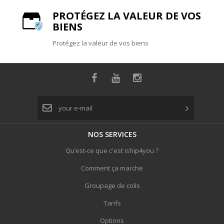
PROTÉGEZ LA VALEUR DE VOS
BIENS
Protégez la valeur de vos biens
NOS
SERVICES
Qu’est-ce que c'est iship4you ?
Comment ça marche
Groupage de colis
Tarifs
Options