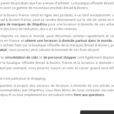
panel de produits que l'on a envie d'acheter. La boutique officielle Brea
es avec sa gamme de nouveaux produits Bread & Boxers.
ead & Boxers France vend en ligne des produits à un tarif exceptionnel
ead & Boxers France, peut se rendre directement sur le site de vente en 
uaire de marques de iShip4You
pour une livraison à domicile de ses acha
t des bons de réduction, des o.d.r et des remises.
n'importe où dans le monde, peut désormais acheter rapidement et ce
rs en France et
obtenir une livraison à domicile partout dans le monde
os achats faits sur la boutique officielle de la marques Bread & Boxers, 
atuit
, vous pourrez ainsi calculer le montant de vos frais de port.
 la
consolidation de colis
et
de personal shopper
sont également disponi
ur la boutique officielle Bread & Boxers France et la livraison à domicile 
atuit par exemple, vous pourrez suivre un colis et savoir quand sera eff
et c'est parti pour le shopping.
question à propos des services de livraison à domicile de vos achats 
ecommandées par iShip4You, vous êtes libres de nous contacter via not
p4you.fr ou tout simplement en consultant notre
foire aux questions.