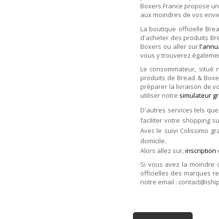
Boxers France propose un 
aux moindres de vos envi
La boutique officielle Br
d'acheter des produits Br
Boxers ou aller sur
l'ann
vous y trouverez égalemen
Le consommateur, situé 
produits de Bread & Boxe
préparer la livraison de v
utiliser notre
simulateur gr
D'autres services tels que
faciliter votre shopping s
Avec le suivi Colissimo gr
domicile.
Alors allez sur,
inscription
Si vous avez la moindre 
officielles des marques r
notre email : contact@ishi