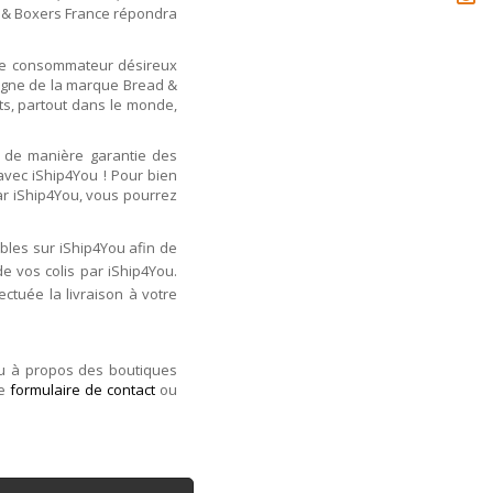
d & Boxers France répondra
. Le consommateur désireux
ligne de la marque Bread &
ts, partout dans le monde,
 de manière garantie des
avec iShip4You ! Pour bien
par iShip4You, vous pourrez
bles sur iShip4You afin de
de vos colis par iShip4You.
ectuée la livraison à votre
ou à propos des boutiques
re
formulaire de contact
ou