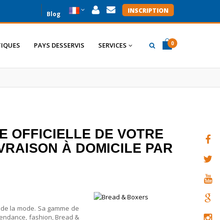
INSCRIPTION
Blog
0
IQUES
PAYS DESSERVIS
SERVICES
item(s)
item(s)
0
E OFFICIELLE DE VOTRE
VRAISON À DOMICILE PAR
e de la mode. Sa gamme de
 tendance, fashion, Bread &