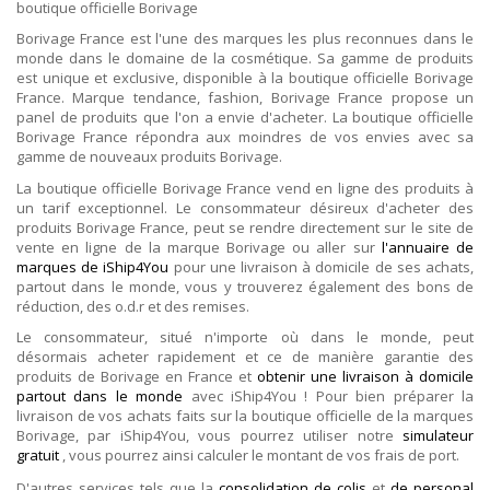
boutique officielle Borivage
Borivage France est l'une des marques les plus reconnues dans le
monde dans le domaine de la cosmétique. Sa gamme de produits
est unique et exclusive, disponible à la boutique officielle Borivage
France. Marque tendance, fashion, Borivage France propose un
panel de produits que l'on a envie d'acheter. La boutique officielle
Borivage France répondra aux moindres de vos envies avec sa
gamme de nouveaux produits Borivage.
La boutique officielle Borivage France vend en ligne des produits à
un tarif exceptionnel. Le consommateur désireux d'acheter des
produits Borivage France, peut se rendre directement sur le site de
vente en ligne de la marque Borivage ou aller sur
l'annuaire de
marques de iShip4You
pour une livraison à domicile de ses achats,
partout dans le monde, vous y trouverez également des bons de
réduction, des o.d.r et des remises.
Le consommateur, situé n'importe où dans le monde, peut
désormais acheter rapidement et ce de manière garantie des
produits de Borivage en France et
obtenir une livraison à domicile
partout dans le monde
avec iShip4You ! Pour bien préparer la
livraison de vos achats faits sur la boutique officielle de la marques
Borivage, par iShip4You, vous pourrez utiliser notre
simulateur
gratuit
, vous pourrez ainsi calculer le montant de vos frais de port.
D'autres services tels que la
consolidation de colis
et
de personal