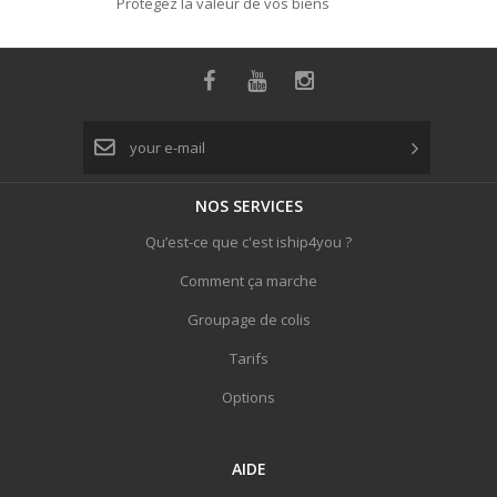
Protégez la valeur de vos biens
NOS
SERVICES
Qu’est-ce que c'est iship4you ?
Comment ça marche
Groupage de colis
Tarifs
Options
AIDE