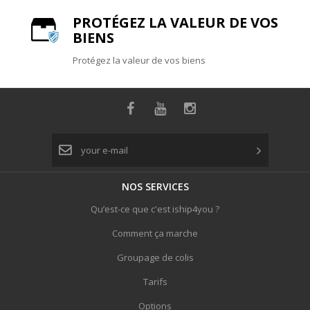
PROTÉGEZ LA VALEUR DE VOS
BIENS
Protégez la valeur de vos biens
NOS
SERVICES
Qu’est-ce que c'est iship4you ?
Comment ça marche
Groupage de colis
Tarifs
Options