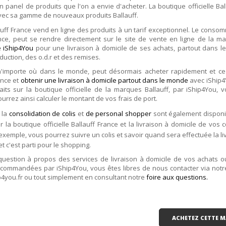
n panel de produits que l'on a envie d'acheter. La boutique officielle Ba
vec sa gamme de nouveaux produits Ballauff.
lauff France vend en ligne des produits à un tarif exceptionnel. Le cons
nce, peut se rendre directement sur le site de vente en ligne de la ma
 iShip4You
pour une livraison à domicile de ses achats, partout dans l
uction, des o.d.r et des remises.
n'importe où dans le monde, peut désormais acheter rapidement et ce
ance et
obtenir une livraison à domicile partout dans le monde
avec iShip4
aits sur la boutique officielle de la marques Ballauff, par iShip4You, v
ourrez ainsi calculer le montant de vos frais de port.
 la
consolidation de colis
et
de personal shopper
sont également disponi
r la boutique officielle Ballauff France et la livraison à domicile de vos 
 exemple, vous pourrez suivre un colis et savoir quand sera effectuée la li
et c'est parti pour le shopping.
question à propos des services de livraison à domicile de vos achats 
ecommandées par iShip4You, vous êtes libres de nous contacter via not
p4you.fr ou tout simplement en consultant notre
foire aux questions.
ACHETEZ CETTE