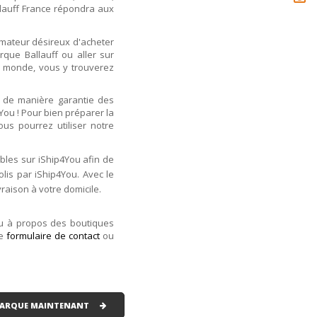
llauff France répondra aux
ommateur désireux d'acheter
rque Ballauff ou aller sur
e monde, vous y trouverez
 de manière garantie des
You ! Pour bien préparer la
ous pourrez utiliser notre
bles sur iShip4You afin de
colis par iShip4You. Avec le
vraison à votre domicile.
ou à propos des boutiques
re
formulaire de contact
ou
 MARQUE MAINTENANT