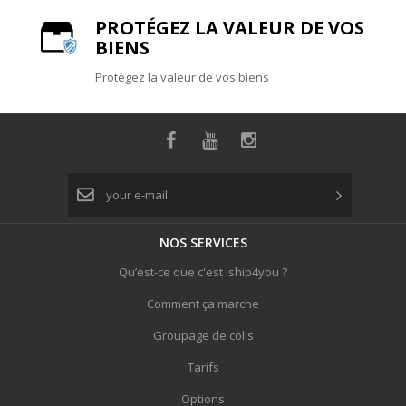
PROTÉGEZ LA VALEUR DE VOS
BIENS
Protégez la valeur de vos biens
NOS
SERVICES
Qu’est-ce que c'est iship4you ?
Comment ça marche
Groupage de colis
Tarifs
Options