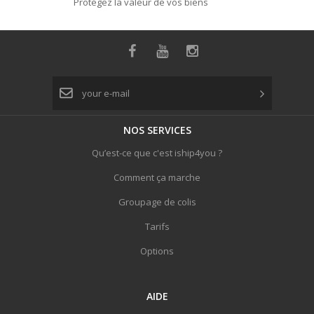
Protégez la valeur de vos biens
NOS
SERVICES
Qu’est-ce que c'est iship4you ?
Comment ça marche
Groupage de colis
Tarifs
Options
AIDE