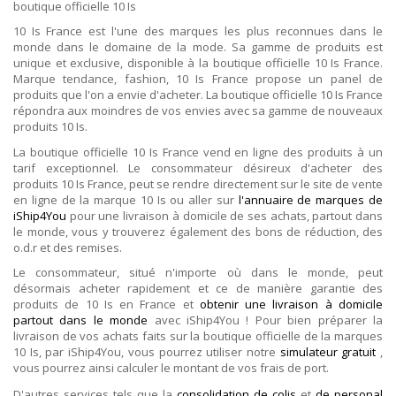
boutique officielle 10 Is
10 Is France est l'une des marques les plus reconnues dans le
monde dans le domaine de la mode. Sa gamme de produits est
unique et exclusive, disponible à la boutique officielle 10 Is France.
Marque tendance, fashion, 10 Is France propose un panel de
produits que l'on a envie d'acheter. La boutique officielle 10 Is France
répondra aux moindres de vos envies avec sa gamme de nouveaux
produits 10 Is.
La boutique officielle 10 Is France vend en ligne des produits à un
tarif exceptionnel. Le consommateur désireux d'acheter des
produits 10 Is France, peut se rendre directement sur le site de vente
en ligne de la marque 10 Is ou aller sur
l'annuaire de marques de
iShip4You
pour une livraison à domicile de ses achats, partout dans
le monde, vous y trouverez également des bons de réduction, des
o.d.r et des remises.
Le consommateur, situé n'importe où dans le monde, peut
désormais acheter rapidement et ce de manière garantie des
produits de 10 Is en France et
obtenir une livraison à domicile
partout dans le monde
avec iShip4You ! Pour bien préparer la
livraison de vos achats faits sur la boutique officielle de la marques
10 Is, par iShip4You, vous pourrez utiliser notre
simulateur gratuit
,
vous pourrez ainsi calculer le montant de vos frais de port.
D'autres services tels que la
consolidation de colis
et
de personal